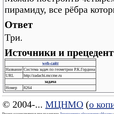
пирамиду, все рёбра котор
Ответ
Три.
Источники и прецеден
web-сайт
Название
Система задач по геометрии Р.К.Гордина
URL
http://zadachi.mccme.ru
задача
Номер
8264
© 2004-...
МЦНМО
(
о коп
Проект осуществляется при поддержке
Департамента образования г.Москвы