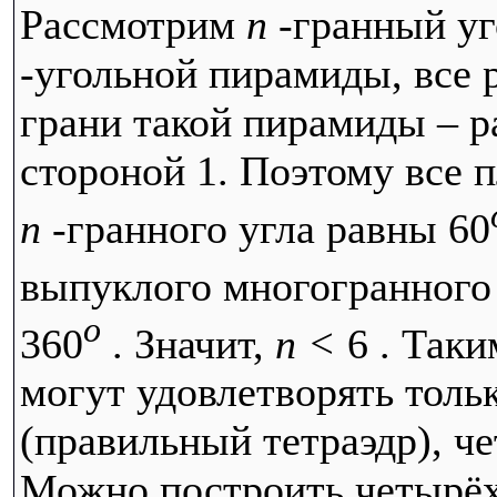
Рассмотрим
n
-гранный у
-угольной пирамиды, все 
грани такой пирамиды – р
стороной 1. Поэтому все 
n
-гранного угла равны
60
выпуклого многогранного
o
360
. Значит,
n <
6
. Таки
могут удовлетворять толь
(правильный тетраэдр), ч
Можно построить четырёх