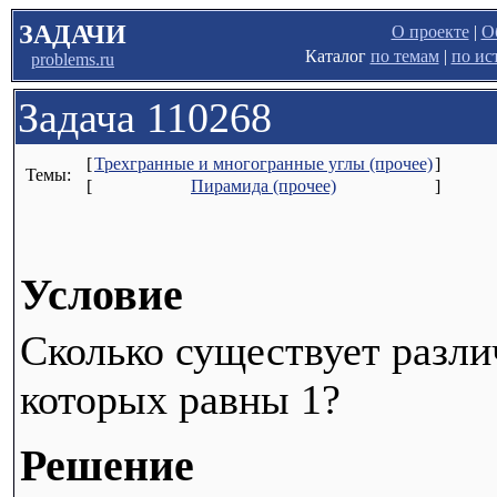
ЗАДАЧИ
О проекте
|
О
Каталог
по темам
|
по ис
problems.ru
Задача 110268
[
Трехгранные и многогранные углы (прочее)
]
Темы:
[
Пирамида (прочее)
]
Условие
Сколько существует разли
которых равны 1?
Решение