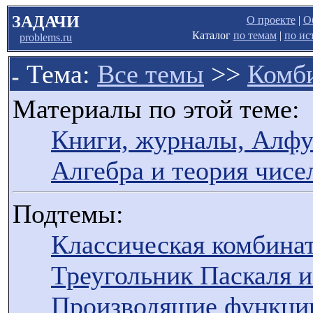
ЗАДАЧИ
О проекте
|
О
Каталог
по темам
|
по ис
problems.ru
Тема:
Все темы
>>
Комб
Материалы по этой теме:
Книги, журналы, Алфут
Алгебра и теория чисе
Подтемы:
Классическая комбина
Треугольник Паскаля 
Производящие функц