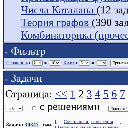
Числа Каталана
(12 за
Теория графов
(390 за
Комбинаторика (проче
Фильтр
Сложность
с
по
Класс
с
по
Задачи
Страница:
<<
1
2
3
4
5
6
7
с решениями
[
Сочетания и размещения
]
Задача
30347
Темы:
[
Турниры и турнирные таблицы
]