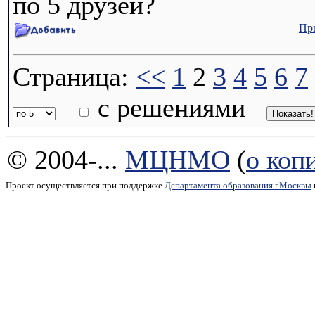
по 5 друзей?
Пр
Страница:
<<
1
2
3
4
5
6
7
с решениями
© 2004-...
МЦНМО
(
о коп
Проект осуществляется при поддержке
Департамента образования г.Москвы