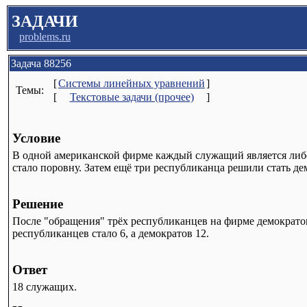
ЗАДАЧИ
problems.ru
Задача 88256
[
Системы линейных уравнений
]
Темы:
[
Текстовые задачи (прочее)
]
Условие
В одной американской фирме каждый служащий является либо 
стало поровну. Затем ещё три республиканца решили стать де
Решение
После "обращения" трёх республиканцев на фирме демократов
республиканцев стало 6, а демократов 12.
Ответ
18 служащих.