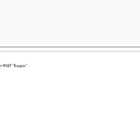
и
ФЦП "Кадры"
.