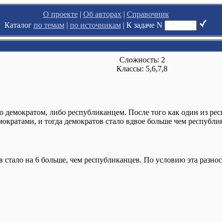
О проекте
|
Об авторах
|
Справочник
Каталог
по темам
|
по источникам
|
К задаче N
Сложность: 2
Классы: 5,6,7,8
демократом, либо республиканцем. После того как один из рес
мократами, и тогда демократов стало вдвое больше чем республ
 стало на 6 больше, чем республиканцев. По условию эта разнос