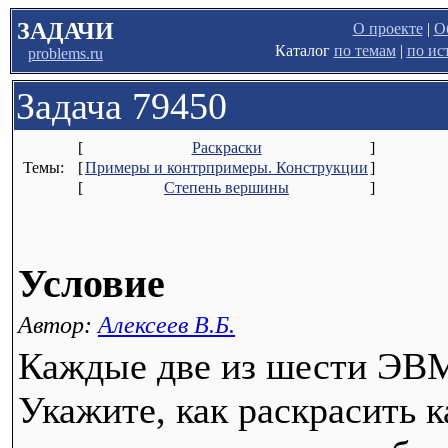
ЗАДАЧИ
О проекте
|
О
Каталог
по темам
|
по ис
problems.ru
Задача 79450
[
Раскраски
]
Темы:
[
Примеры и контрпримеры. Конструкции
]
[
Степень вершины
]
Условие
Автор:
Алексеев В.Б.
Каждые две из шести ЭВМ
Укажите, как раскрасить 