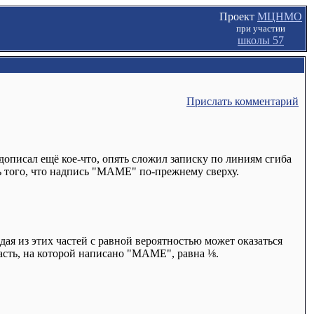
Проект
МЦНМО
при участии
школы 57
Прислать комментарий
 дописал ещё кое-что, опять сложил записку по линиям сгиба
ть того, что надпись "МАМЕ" по-прежнему сверху.
дая из этих частей с равной вероятностью может оказаться
часть, на которой написано "МАМЕ", равна ⅛.