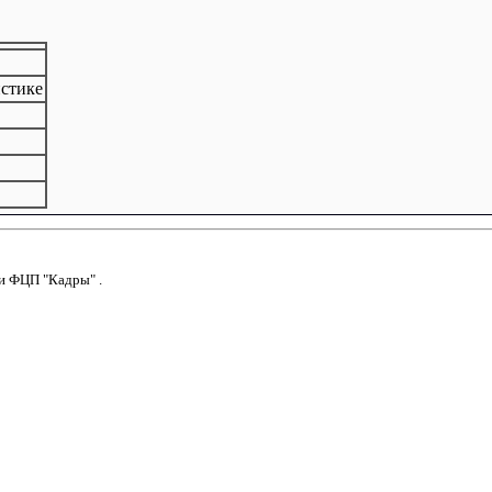
истике
и
ФЦП "Кадры"
.