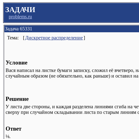
ЗАДАЧИ
problems.ru
Задача 65331
Тема:
[
Дискретное распределение
]
Условие
Вася написал на листке бумаги записку, сложил её вчетверо, 
случайным образом (не обязательно, как раньше) и оставил н
Решение
У листа две стороны, и каждая разделена линиями сгиба на че
сверху при случайном складывании листа по старым линиям сг
Ответ
⅛.