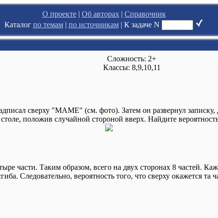
О проекте
|
Об авторах
|
Справочник
Каталог
по темам
|
по источникам
|
К задаче N
Сложность: 2+
Классы: 8,9,10,11
надписал сверху "МАМЕ" (см. фото). Затем он развернул записку,
а столе, положив случайной стороной вверх. Найдите вероятнос
тыре части. Таким образом, всего на двух сторонах 8 частей. Каж
иба. Следовательно, вероятность того, что сверху окажется та 