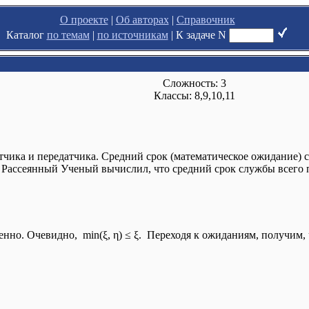
О проекте
|
Об авторах
|
Справочник
Каталог
по темам
|
по источникам
|
К задаче N
Сложность: 3
Классы: 8,9,10,11
чика и передатчика. Средний срок (математическое ожидание) с
, Рассеянный Ученый вычислил, что средний срок службы всего 
енно. Очевидно, min(ξ, η) ≤ ξ. Переходя к ожиданиям, получим, 