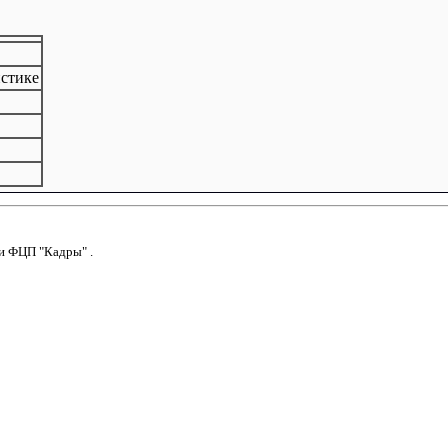
истике
и
ФЦП "Кадры"
.