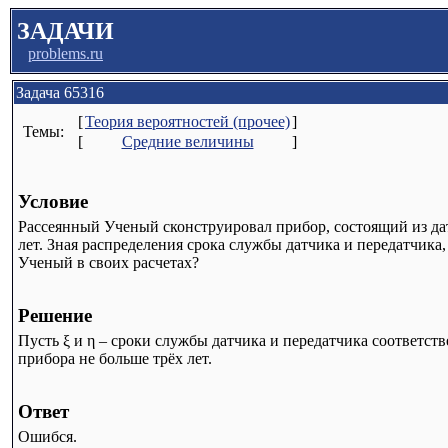
ЗАДАЧИ
problems.ru
Задача 65316
[
Теория вероятностей (прочее)
]
Темы:
[
Средние величины
]
Условие
Рассеянный Ученый сконструировал прибор, состоящий из дат
лет. Зная распределения срока службы датчика и передатчика
Ученый в своих расчетах?
Решение
Пусть ξ и η – сроки службы датчика и передатчика соответств
прибора не больше трёх лет.
Ответ
Ошибся.