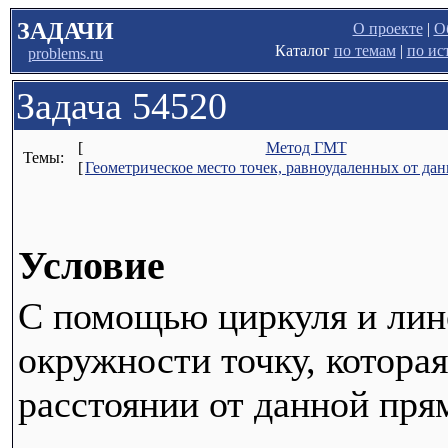
ЗАДАЧИ
О проекте
|
О
Каталог
по темам
|
по ис
problems.ru
Задача 54520
[
Метод ГМТ
Темы:
[
Геометрическое место точек, равноудаленных от да
Условие
С помощью циркуля и лин
окружности точку, котора
расстоянии от данной пря