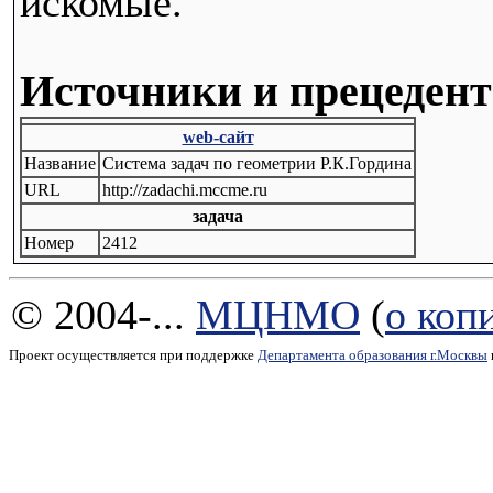
искомые.
Источники и прецеден
web-сайт
Название
Система задач по геометрии Р.К.Гордина
URL
http://zadachi.mccme.ru
задача
Номер
2412
© 2004-...
МЦНМО
(
о коп
Проект осуществляется при поддержке
Департамента образования г.Москвы