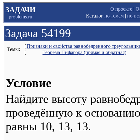
ЗАДАЧИ
О проекте
|
О
Каталог
по темам
|
по ис
problems.ru
Задача 54199
[
Признаки и свойства равнобедренного треугольника
Темы:
[
Теорема Пифагора (прямая и обратная)
Условие
Найдите высоту равнобедр
проведённую к основанию,
равны 10, 13, 13.