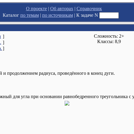
О проекте
|
Об авторах
|
Справочник
Каталог
по темам
|
по источникам
|
К задаче N
Сложность: 2+
и
]
Классы: 8,9
.
]
.
]
й и продолжением радиуса, проведённого в конец дуги.
жный для угла при основании равнобедренного треугольника с 