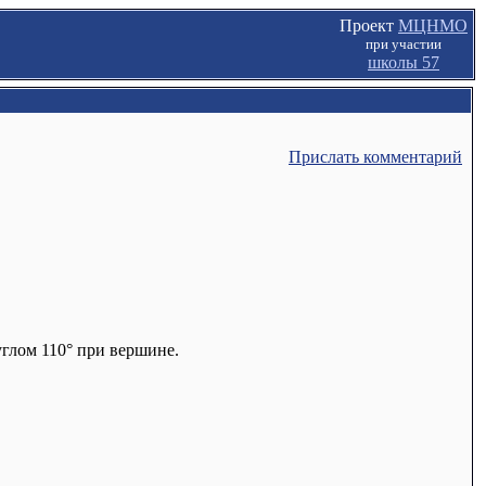
Проект
МЦНМО
при участии
школы 57
Прислать комментарий
углом 110° при вершине.