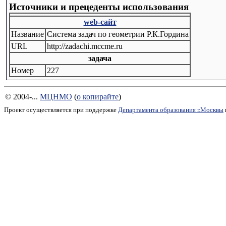
Источники и прецеденты использования
web-сайт
Название
Система задач по геометрии Р.К.Гордина
URL
http://zadachi.mccme.ru
задача
Номер
227
© 2004-...
МЦНМО
(
о копирайте
)
Проект осуществляется при поддержке
Департамента образования г.Москвы