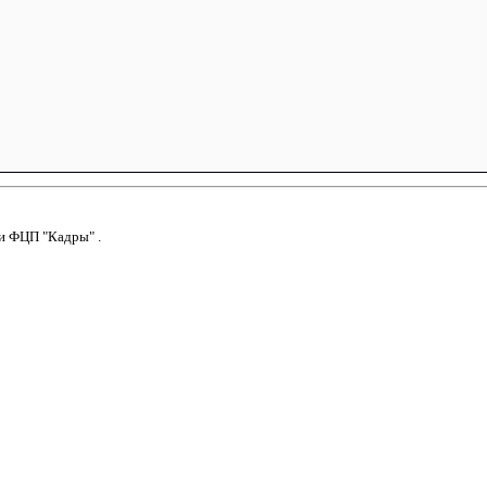
и
ФЦП "Кадры"
.