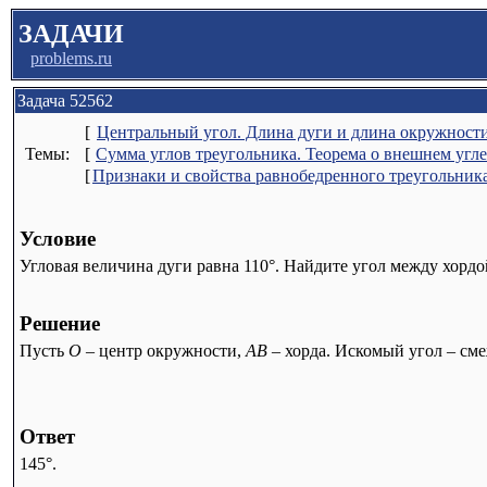
ЗАДАЧИ
problems.ru
Задача 52562
[
Центральный угол. Длина дуги и длина окружност
Темы:
[
Сумма углов треугольника. Теорема о внешнем угле
[
Признаки и свойства равнобедренного треугольника
Условие
Угловая величина дуги равна 110°. Найдите угол между хордо
Решение
Пусть
O
– центр окружности,
AB
– хорда. Искомый угол – сме
Ответ
145°.