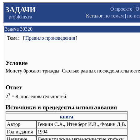
ЗАДАЧИ
О проекте
|
О
Каталог
по темам
|
по ис
problems.ru
Задача 30320
Тема:
[
Правило произведения
]
Условие
Монету бросают трижды. Сколько разных последовательносте
Ответ
3
2
= 8 последовательностей.
Источники и прецеденты использования
книга
Автор
Генкин С.А., Итенберг И.В., Фомин Д.В.
Год издания
1994
Название
Ленинградские математические кружки