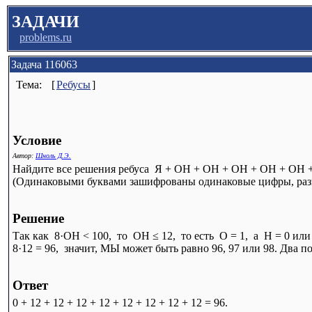
ЗАДАЧИ
problems.ru
Задача 116063
Тема:
[
Ребусы
]
Условие
Автор:
Шноль Д.Э.
Найдите все решения ребуса Я + ОН + ОН + ОН + ОН + ОН
(Одинаковыми буквами зашифрованы одинаковые цифры, раз
Решение
Так как 8·ОН < 100, то ОН ≤ 12, то есть О = 1, а Н = 0 или 
8·12 = 96, значит, МЫ может быть равно 96, 97 или 98. Два п
Ответ
0 + 12 + 12 + 12 + 12 + 12 + 12 + 12 + 12 = 96.