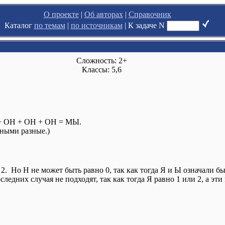
О проекте
|
Об авторах
|
Справочник
Каталог
по темам
|
по источникам
|
К задаче N
Сложность: 2+
Классы: 5,6
 + ОН + ОН + ОН = МЫ.
ными разные.)
2. Но Н не может быть равно 0, так как тогда Я и Ы означали б
оследних случая не подходят, так как тогда Я равно 1 или 2, а э