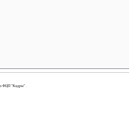
и
ФЦП "Кадры"
.