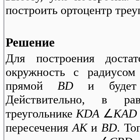
построить ортоцентр тре
Решение
Для построения дост
окружность с радиусо
прямой
BD
и будет о
Действительно, в рав
треугольнике
KDA
∠
KAD
пересечения
AK
и
BD
. То