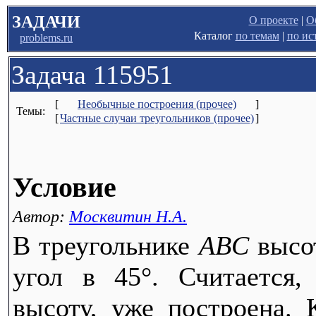
ЗАДАЧИ
О проекте
|
О
Каталог
по темам
|
по ис
problems.ru
Задача 115951
[
Необычные построения (прочее)
]
Темы:
[
Частные случаи треугольников (прочее)
]
Условие
Автор:
Москвитин Н.А.
В треугольнике
ABC
высо
угол в 45°. Считается
высоту, уже построена.