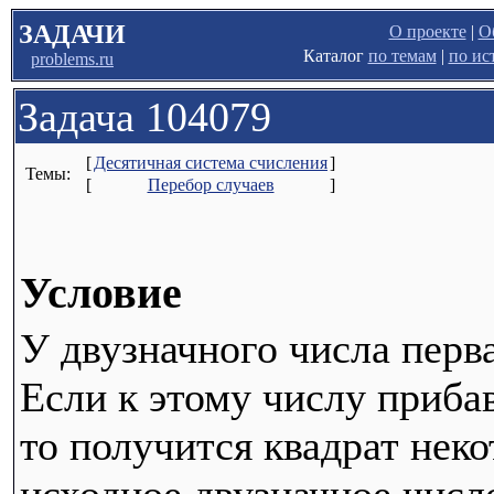
ЗАДАЧИ
О проекте
|
О
Каталог
по темам
|
по ис
problems.ru
Задача 104079
[
Десятичная система счисления
]
Темы:
[
Перебор случаев
]
Условие
У двузначного числа перв
Если к этому числу приба
то получится квадрат неко